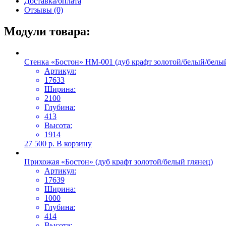
Доставка/оплата
Отзывы (0)
Модули товара:
Стенка «Бостон» НМ-001 (дуб крафт золотой/белый/белый
Артикул:
17633
Ширина:
2100
Глубина:
413
Высота:
1914
27 500
р.
В корзину
Прихожая «Бостон» (дуб крафт золотой/белый глянец)
Артикул:
17639
Ширина:
1000
Глубина:
414
Высота: