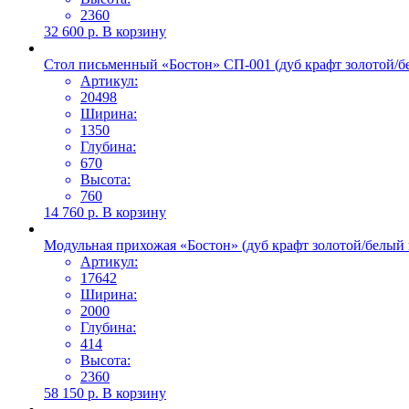
2360
32 600
р.
В корзину
Стол письменный «Бостон» СП-001 (дуб крафт золотой/б
Артикул:
20498
Ширина:
1350
Глубина:
670
Высота:
760
14 760
р.
В корзину
Модульная прихожая «Бостон» (дуб крафт золотой/белый 
Артикул:
17642
Ширина:
2000
Глубина:
414
Высота:
2360
58 150
р.
В корзину