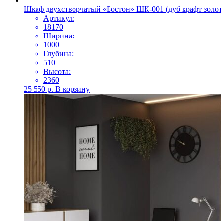
Шкаф двухстворчатый «Бостон» ШК-001 (дуб крафт золот
Артикул:
18170
Ширина:
1000
Глубина:
510
Высота:
2360
25 550
р.
В корзину