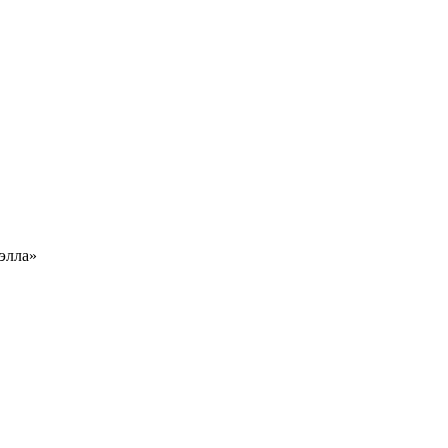
элла»