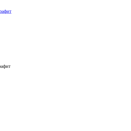
графит
рафит