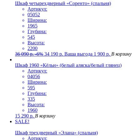
Шкаф четырехдверный «Соренто» (спальня)
Артикул:
05052
Ширина:
1965
Глубина:
545
Высота:
2200
36 090
р.
-6%
34 190
р.
Ваша выгода
1 900
р.
В корзину
Шкаф 1960 «Кёльн» (белый аляска/белый глянец)
Артикул:
04056
Ширина:
595
Глубина:
335
Высота:
1960
15 290
р.
В корзину
SALE!
Шкаф трехдверный «Элана» (спальня)
Артикул: