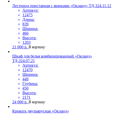
Лестница приставная с ящиками «Окланд» ТД-324.11.12
Артикул:
12475
Длина:
839
Ширина:
466
Высота:
1203
21 000
р.
В корзину
Шкаф для белья комбинированный «Окланд»
ТД-324.07.21
Артикул:
12470
Ширина:
449
Глубина:
450
Высота:
2171
24 000
р.
В корзину
Кровать двухъярусная «Окланд»