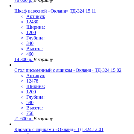
78 000
р.
В корзину
Шкаф навесной «Окланд» ТД-324.15.11
Артикул:
12480
Ширина:
1200
Глубина:
340
Высота:
460
14 300
р.
В корзину
Стол письменный с ящиком «Окланд» ТД-324.15.02
Артикул:
12478
Ширина:
1200
Глубина:
590
Высота:
758
21 600
р.
В корзину
Кровать с ящиками «Окланд» ТД-324.12.01