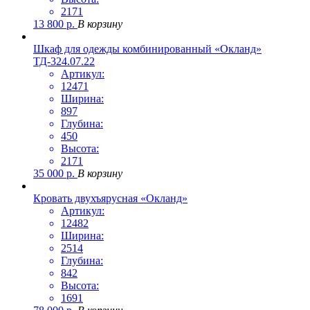
2171
13 800
р.
В корзину
Шкаф для одежды комбинированный «Окланд»
ТД-324.07.22
Артикул:
12471
Ширина:
897
Глубина:
450
Высота:
2171
35 000
р.
В корзину
Кровать двухъярусная «Окланд»
Артикул:
12482
Ширина:
2514
Глубина:
842
Высота:
1691