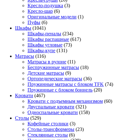
Кресло-подушка
(3)
Кресло-шар
(6)
Оригинальные модели
(1)
Пуфы
(6)
Шкафы
(1041)
Шкафы-пеналы
(234)
Шкафы распашные
(617)
Шкафы угловые
(73)
Шкафы-купе
(131)
Матрасы
(116)
Матрасы в рулоне
(11)
Беспружинные матрасы
(18)
Детские матрасы
(9)
Ортопедические матрасы
(36)
Пружинные матрасы с блоком TFK
(74)
Пружинные с блоком боннель
(20)
Кровати
(467)
Кровати с подъемным механизмом
(60)
Двуспальные кровати
(321)
Односпальные кровати
(158)
Столы
(529)
Кофейные столики
(3)
Столы-трансформеры
(23)
Стеклянные столы
(6)