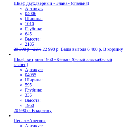
Шкаф двухдверный «Элана» (спальня)
Артикул:
04006
Ширина:
1010
Глубина:
645
Высота:
2185
29 390
р.
-22%
22 990
р.
Ваша выгода
6 400
р.
В корзину
Шкаф-витрина 1960 «Кёльн» (белый аляска/белый
глянец)
Артикул:
04055
Ширина:
595
Глубина:
335
Высота:
1960
20 990
р.
В корзину
Пенал «Алегро»
Артикул: