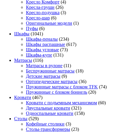
Кресло Комфорт
(4)
Кресла-груши
(26)
Кресло-подушка
(3)
Кресло-шар
(6)
Оригинальные модели
(1)
Пуфы
(6)
Шкафы
(1041)
Шкафы-пеналы
(234)
Шкафы распашные
(617)
Шкафы угловые
(73)
Шкафы-купе
(131)
Матрасы
(116)
Матрасы в рулоне
(11)
Беспружинные матрасы
(18)
Детские матрасы
(9)
Ортопедические матрасы
(36)
Пружинные матрасы с блоком TFK
(74)
Пружинные с блоком боннель
(20)
Кровати
(467)
Кровати с подъемным механизмом
(60)
Двуспальные кровати
(321)
Односпальные кровати
(158)
Столы
(529)
Кофейные столики
(3)
Столы-трансформеры
(23)