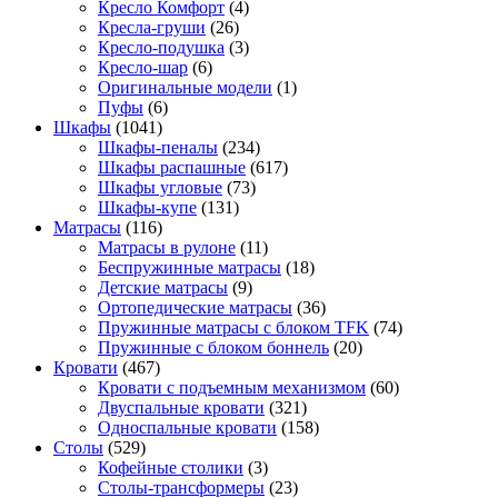
Кресло Комфорт
(4)
Кресла-груши
(26)
Кресло-подушка
(3)
Кресло-шар
(6)
Оригинальные модели
(1)
Пуфы
(6)
Шкафы
(1041)
Шкафы-пеналы
(234)
Шкафы распашные
(617)
Шкафы угловые
(73)
Шкафы-купе
(131)
Матрасы
(116)
Матрасы в рулоне
(11)
Беспружинные матрасы
(18)
Детские матрасы
(9)
Ортопедические матрасы
(36)
Пружинные матрасы с блоком TFK
(74)
Пружинные с блоком боннель
(20)
Кровати
(467)
Кровати с подъемным механизмом
(60)
Двуспальные кровати
(321)
Односпальные кровати
(158)
Столы
(529)
Кофейные столики
(3)
Столы-трансформеры
(23)