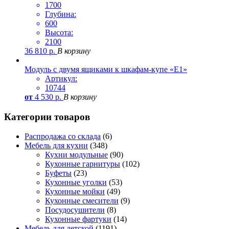
1700
Глубина:
600
Высота:
2100
36 810
р.
В корзину
Модуль с двумя ящиками к шкафам-купе «Е1»
Артикул:
10744
от
4 530
р.
В корзину
Категории товаров
Распродажа со склада
(6)
Мебель для кухни
(348)
Кухни модульные
(90)
Кухонные гарнитуры
(102)
Буфеты
(23)
Кухонные уголки
(53)
Кухонные мойки
(49)
Кухонные смесители
(9)
Посудосушители
(8)
Кухонные фартуки
(14)
Мебель для детской
(1191)