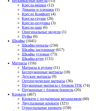
Бескаркасные кресла
(53)
Кресла-мешки
(12)
Диваны и плюшки
(1)
Кресло Комфорт
(4)
Кресла-груши
(26)
Кресло-подушка
(3)
Кресло-шар
(6)
Оригинальные модели
(1)
Пуфы
(6)
Шкафы
(1041)
Шкафы-пеналы
(234)
Шкафы распашные
(617)
Шкафы угловые
(73)
Шкафы-купе
(131)
Матрасы
(116)
Матрасы в рулоне
(11)
Беспружинные матрасы
(18)
Детские матрасы
(9)
Ортопедические матрасы
(36)
Пружинные матрасы с блоком TFK
(74)
Пружинные с блоком боннель
(20)
Кровати
(467)
Кровати с подъемным механизмом
(60)
Двуспальные кровати
(321)
Односпальные кровати
(158)