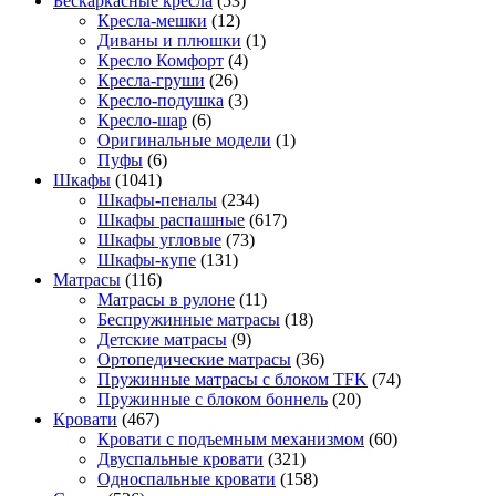
Бескаркасные кресла
(53)
Кресла-мешки
(12)
Диваны и плюшки
(1)
Кресло Комфорт
(4)
Кресла-груши
(26)
Кресло-подушка
(3)
Кресло-шар
(6)
Оригинальные модели
(1)
Пуфы
(6)
Шкафы
(1041)
Шкафы-пеналы
(234)
Шкафы распашные
(617)
Шкафы угловые
(73)
Шкафы-купе
(131)
Матрасы
(116)
Матрасы в рулоне
(11)
Беспружинные матрасы
(18)
Детские матрасы
(9)
Ортопедические матрасы
(36)
Пружинные матрасы с блоком TFK
(74)
Пружинные с блоком боннель
(20)
Кровати
(467)
Кровати с подъемным механизмом
(60)
Двуспальные кровати
(321)
Односпальные кровати
(158)