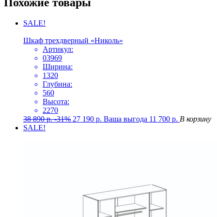
Похожие товары
SALE!
Шкаф трехдверный «Николь»
Артикул:
03969
Ширина:
1320
Глубина:
560
Высота:
2270
38 890
р.
-31%
27 190
р.
Ваша выгода
11 700
р.
В корзину
SALE!