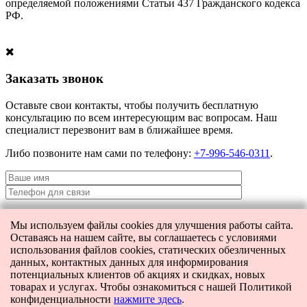
определяемой положениями Статьи 437 Гражданского кодекса
РФ.
Заказать звонок
Оставьте свои контакты, чтобы получить бесплатную
консультацию по всем интересующим вас вопросам. Наш
специалист перезвонит вам в ближайшее время.
Либо позвоните нам сами по телефону:
+7-996-546-0311
.
Мы используем файлы cookies для улучшения работы сайта.
Я даю согласие на
обработку персональных данных
и согласие на
Оставаясь на нашем сайте, вы соглашаетесь с условиями
передачу этих данных третьим лицам.
использования файлов cookies, статических обезличенных
данных, контактных данных для информирования
потенциальных клиентов об акциях и скидках, новых
товарах и услугах. Чтобы ознакомиться с нашей Политикой
[contact-form-7 404 "Not Found"]
конфиденциальности
нажмите здесь
.