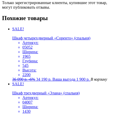
Только зарегистрированные клиенты, купившие этот товар,
могут публиковать отзывы.
Похожие товары
SALE!
Шкаф четырехдверный «Соренто» (спальня)
Артикул:
05052
Ширина:
1965
Глубина:
545
Высота:
2200
36 090
р.
-6%
34 190
р.
Ваша выгода
1 900
р.
В корзину
SALE!
Шкаф трехдверный «Элана» (спальня)
Артикул:
04007
Ширина:
1430