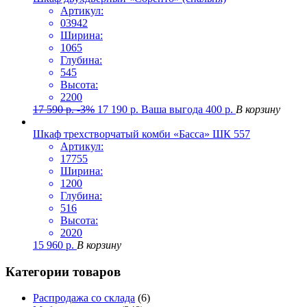
Артикул:
03942
Ширина:
1065
Глубина:
545
Высота:
2200
17 590
р.
-3%
17 190
р.
Ваша выгода
400
р.
В корзину
Шкаф трехстворчатый комби «Басса» ШК 557
Артикул:
17755
Ширина:
1200
Глубина:
516
Высота:
2020
15 960
р.
В корзину
Категории товаров
Распродажа со склада
(6)