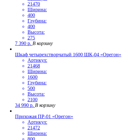
21470
Ширина:
400
Глубина:
400
Высота:
275
7 390
р.
В корзину
Шкаф четырехстворчатый 1600 ШК-04 «Орегон»
Артикул:
21468
Ширина:
1600
Глубина:
500
Высота:
2100
34 990
р.
В корзину
Прихожая ПР-01 «Орегон»
Артикул:
21472
Ширина:
800