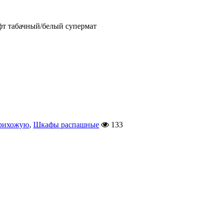
афт табачный/белый супермат
рихожую
,
Шкафы распашные
133