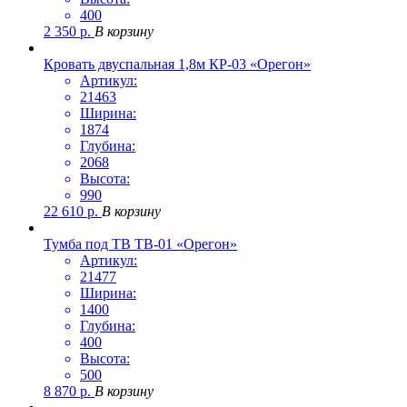
400
2 350
р.
В корзину
Кровать двуспальная 1,8м КР-03 «Орегон»
Артикул:
21463
Ширина:
1874
Глубина:
2068
Высота:
990
22 610
р.
В корзину
Тумба под ТВ ТВ-01 «Орегон»
Артикул:
21477
Ширина:
1400
Глубина:
400
Высота:
500
8 870
р.
В корзину