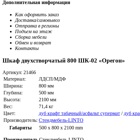
Дополнительная информация
Как оформить заказ
Доставка/самовывоз
Отправка в регионы
Подъем на этаж
Сборка мебели
Обмен и возврат
Контакты
Шкаф двухстворчатый 800 ШК-02 «Орегон»
Артикул:
21466
Материал:
ЛДСП/МДФ
Ширина:
800 мм
Глубина:
500 мм
Высота:
2100 мм
Вес:
71,4 кг
Цвет:
дуб крафт табачный/асфальт супермат
/
дуб кр
Производитель:
Стендмебель-LINTO
Габариты
500 x 800 x 2100 mm
Производитель
Стендмебель-LINTO