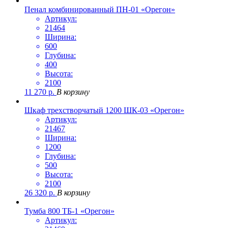
Пенал комбинированный ПН-01 «Орегон»
Артикул:
21464
Ширина:
600
Глубина:
400
Высота:
2100
11 270
р.
В корзину
Шкаф трехстворчатый 1200 ШК-03 «Орегон»
Артикул:
21467
Ширина:
1200
Глубина:
500
Высота:
2100
26 320
р.
В корзину
Тумба 800 ТБ-1 «Орегон»
Артикул: