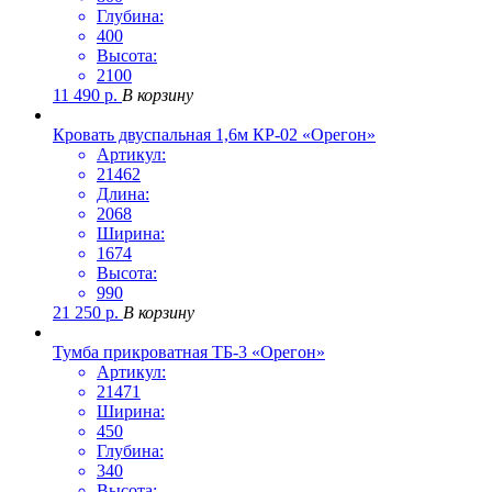
Глубина:
400
Высота:
2100
11 490
р.
В корзину
Кровать двуспальная 1,6м КР-02 «Орегон»
Артикул:
21462
Длина:
2068
Ширина:
1674
Высота:
990
21 250
р.
В корзину
Тумба прикроватная ТБ-3 «Орегон»
Артикул:
21471
Ширина:
450
Глубина:
340
Высота: