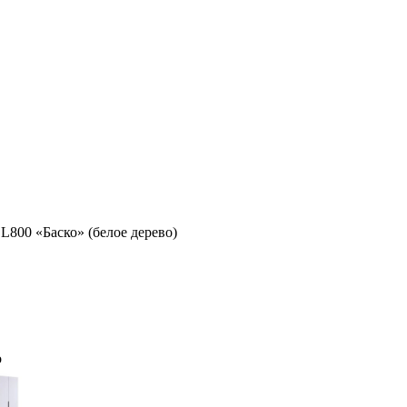
800 «Баско» (белое дерево)
о