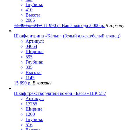
Глубина:
410
Высота:
2085
14 990
р.
-21%
11 990
р.
Ваша выгода
3 000
р.
В корзину
Шкаф-витрина «Кёльн» (белый аляска/белый глянец)
Артикул:
04054
Ширина:
595
Глубина:
335
Высота:
1145
15 690
р.
В корзину
Шкаф трехстворчатый комби «Басса» ШК 557
Артикул:
17755
Ширина:
1200
Глубина:
516
Высота: