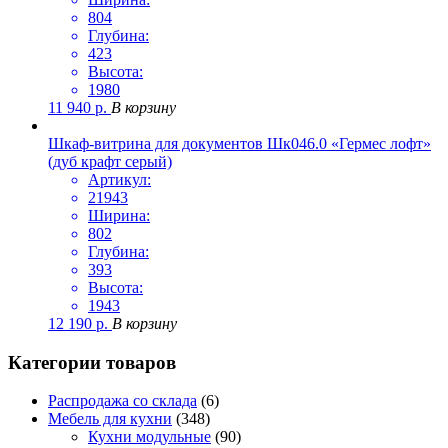
804
Глубина:
423
Высота:
1980
11 940
р.
В корзину
Шкаф-витрина для документов Шк046.0 «Гермес лофт»
(дуб крафт серый)
Артикул:
21943
Ширина:
802
Глубина:
393
Высота:
1943
12 190
р.
В корзину
Категории товаров
Распродажа со склада
(6)
Мебель для кухни
(348)
Кухни модульные
(90)