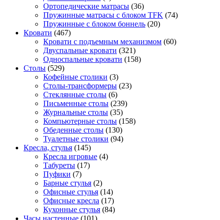
Ортопедические матрасы
(36)
Пружинные матрасы с блоком TFK
(74)
Пружинные с блоком боннель
(20)
Кровати
(467)
Кровати с подъемным механизмом
(60)
Двуспальные кровати
(321)
Односпальные кровати
(158)
Столы
(529)
Кофейные столики
(3)
Столы-трансформеры
(23)
Стеклянные столы
(6)
Письменные столы
(239)
Журнальные столы
(35)
Компьютерные столы
(158)
Обеденные столы
(130)
Туалетные столики
(94)
Кресла, стулья
(145)
Кресла игровые
(4)
Табуреты
(17)
Пуфики
(7)
Барные стулья
(2)
Офисные стулья
(14)
Офисные кресла
(17)
Кухонные стулья
(84)
Часы настенные
(101)