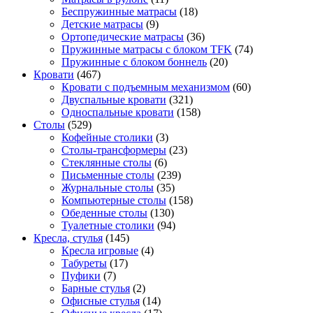
Беспружинные матрасы
(18)
Детские матрасы
(9)
Ортопедические матрасы
(36)
Пружинные матрасы с блоком TFK
(74)
Пружинные с блоком боннель
(20)
Кровати
(467)
Кровати с подъемным механизмом
(60)
Двуспальные кровати
(321)
Односпальные кровати
(158)
Столы
(529)
Кофейные столики
(3)
Столы-трансформеры
(23)
Стеклянные столы
(6)
Письменные столы
(239)
Журнальные столы
(35)
Компьютерные столы
(158)
Обеденные столы
(130)
Туалетные столики
(94)
Кресла, стулья
(145)
Кресла игровые
(4)
Табуреты
(17)
Пуфики
(7)
Барные стулья
(2)
Офисные стулья
(14)