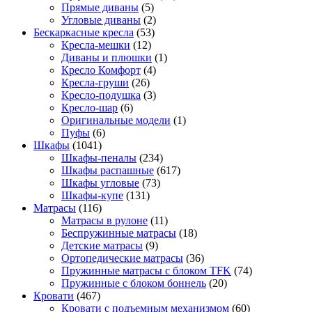
Прямые диваны
(5)
Угловые диваны
(2)
Бескаркасные кресла
(53)
Кресла-мешки
(12)
Диваны и плюшки
(1)
Кресло Комфорт
(4)
Кресла-груши
(26)
Кресло-подушка
(3)
Кресло-шар
(6)
Оригинальные модели
(1)
Пуфы
(6)
Шкафы
(1041)
Шкафы-пеналы
(234)
Шкафы распашные
(617)
Шкафы угловые
(73)
Шкафы-купе
(131)
Матрасы
(116)
Матрасы в рулоне
(11)
Беспружинные матрасы
(18)
Детские матрасы
(9)
Ортопедические матрасы
(36)
Пружинные матрасы с блоком TFK
(74)
Пружинные с блоком боннель
(20)
Кровати
(467)
Кровати с подъемным механизмом
(60)