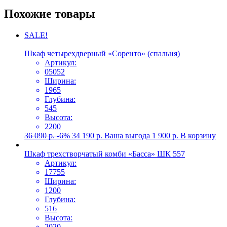
Похожие товары
SALE!
Шкаф четырехдверный «Соренто» (спальня)
Артикул:
05052
Ширина:
1965
Глубина:
545
Высота:
2200
36 090
р.
-6%
34 190
р.
Ваша выгода
1 900
р.
В корзину
Шкаф трехстворчатый комби «Басса» ШК 557
Артикул:
17755
Ширина:
1200
Глубина:
516
Высота:
2020