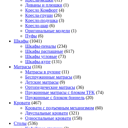
Диваны и плюшки
(1)
Кресло Комфорт
(4)
Кресла-груши
(26)
Кресло-подушка
(3)
Кресло-шар
(6)
Оригинальные модели
(1)
Пуфы
(6)
Шкафы
(1041)
Шкафы-пеналы
(234)
Шкафы распашные
(617)
Шкафы угловые
(73)
Шкафы-купе
(131)
Матрасы
(116)
Матрасы в рулоне
(11)
Беспружинные матрасы
(18)
Детские матрасы
(9)
Ортопедические матрасы
(36)
Пружинные матрасы с блоком TFK
(74)
Пружинные с блоком боннель
(20)
Кровати
(467)
Кровати с подъемным механизмом
(60)
Двуспальные кровати
(321)
Односпальные кровати
(158)
Столы
(536)