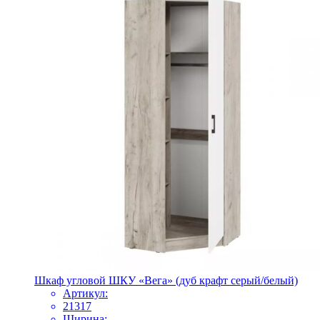
Шкаф угловой ШКУ «Вега» (дуб крафт серый/белый)
Артикул:
21317
Ширина: