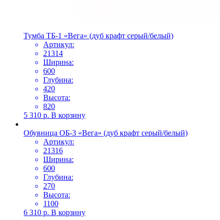
Тумба ТБ-1 «Вега» (дуб крафт серый/белый)
Артикул:
21314
Ширина:
600
Глубина:
420
Высота:
820
5 310
р.
В корзину
Обувница ОБ-3 «Вега» (дуб крафт серый/белый)
Артикул:
21316
Ширина:
600
Глубина:
270
Высота:
1100
6 310
р.
В корзину