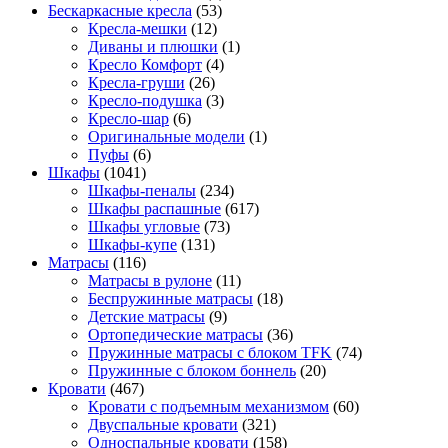
Бескаркасные кресла
(53)
Кресла-мешки
(12)
Диваны и плюшки
(1)
Кресло Комфорт
(4)
Кресла-груши
(26)
Кресло-подушка
(3)
Кресло-шар
(6)
Оригинальные модели
(1)
Пуфы
(6)
Шкафы
(1041)
Шкафы-пеналы
(234)
Шкафы распашные
(617)
Шкафы угловые
(73)
Шкафы-купе
(131)
Матрасы
(116)
Матрасы в рулоне
(11)
Беспружинные матрасы
(18)
Детские матрасы
(9)
Ортопедические матрасы
(36)
Пружинные матрасы с блоком TFK
(74)
Пружинные с блоком боннель
(20)
Кровати
(467)
Кровати с подъемным механизмом
(60)
Двуспальные кровати
(321)
Односпальные кровати
(158)