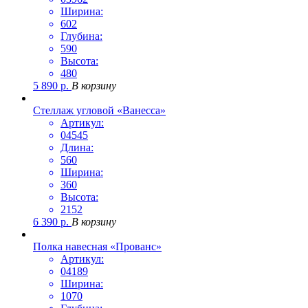
Ширина:
602
Глубина:
590
Высота:
480
5 890
р.
В корзину
Стеллаж угловой «Ванесса»
Артикул:
04545
Длина:
560
Ширина:
360
Высота:
2152
6 390
р.
В корзину
Полка навесная «Прованс»
Артикул:
04189
Ширина:
1070