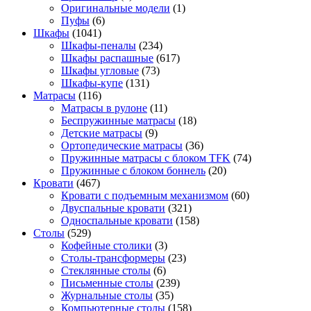
Оригинальные модели
(1)
Пуфы
(6)
Шкафы
(1041)
Шкафы-пеналы
(234)
Шкафы распашные
(617)
Шкафы угловые
(73)
Шкафы-купе
(131)
Матрасы
(116)
Матрасы в рулоне
(11)
Беспружинные матрасы
(18)
Детские матрасы
(9)
Ортопедические матрасы
(36)
Пружинные матрасы с блоком TFK
(74)
Пружинные с блоком боннель
(20)
Кровати
(467)
Кровати с подъемным механизмом
(60)
Двуспальные кровати
(321)
Односпальные кровати
(158)
Столы
(529)
Кофейные столики
(3)
Столы-трансформеры
(23)
Стеклянные столы
(6)
Письменные столы
(239)
Журнальные столы
(35)
Компьютерные столы
(158)