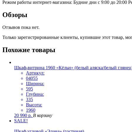
Режим работы интернет-магазина: Будние дни с 9:00 до 20:00
Р
Обзоры
Отзывов пока нет.
Только зарегистрированные клиенты, купившие этот товар, мо
Похожие товары
Шкаф-витрина 1960 «Кёльн» (белый аляска/белый глянец
Артикул:
04055
Ширина:
595
Глубина:
335
Высота:
1960
20 990
р.
В корзину
SALE!
Шкаф угловой «Элана» (гостиная)