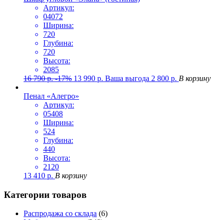
Артикул:
04072
Ширина:
720
Глубина:
720
Высота:
2085
16 790
р.
-17%
13 990
р.
Ваша выгода
2 800
р.
В корзину
Пенал «Алегро»
Артикул:
05408
Ширина:
524
Глубина:
440
Высота:
2120
13 410
р.
В корзину
Категории товаров
Распродажа со склада
(6)