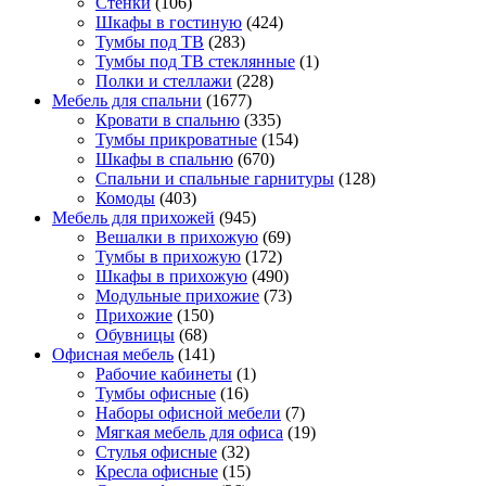
Стенки
(106)
Шкафы в гостиную
(424)
Тумбы под ТВ
(283)
Тумбы под ТВ стеклянные
(1)
Полки и стеллажи
(228)
Мебель для спальни
(1677)
Кровати в спальню
(335)
Тумбы прикроватные
(154)
Шкафы в спальню
(670)
Спальни и спальные гарнитуры
(128)
Комоды
(403)
Мебель для прихожей
(945)
Вешалки в прихожую
(69)
Тумбы в прихожую
(172)
Шкафы в прихожую
(490)
Модульные прихожие
(73)
Прихожие
(150)
Обувницы
(68)
Офисная мебель
(141)
Рабочие кабинеты
(1)
Тумбы офисные
(16)
Наборы офисной мебели
(7)
Мягкая мебель для офиса
(19)
Стулья офисные
(32)
Кресла офисные
(15)