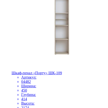
Шкаф-пенал «Порту» ШК-109
Артикул:
04482
Ширина:
450
Глубина:
414
Высота:
2174