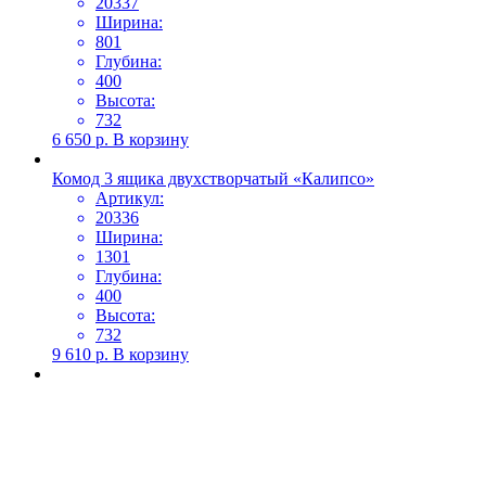
20337
Ширина:
801
Глубина:
400
Высота:
732
6 650
р.
В корзину
Комод 3 ящика двухстворчатый «Калипсо»
Артикул:
20336
Ширина:
1301
Глубина:
400
Высота:
732
9 610
р.
В корзину