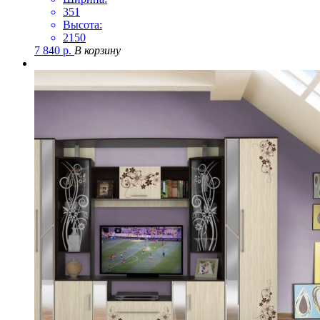
351
Высота:
2150
7 840
р.
В корзину