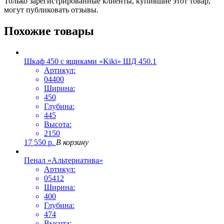
Только зарегистрированные клиенты, купившие этот товар,
могут публиковать отзывы.
Похожие товары
Шкаф 450 с ящиками «Kiki» ШД 450.1
Артикул:
04400
Ширина:
450
Глубина:
445
Высота:
2150
17 550
р.
В корзину
Пенал «Альтернатива»
Артикул:
05412
Ширина:
400
Глубина:
474
Высота: