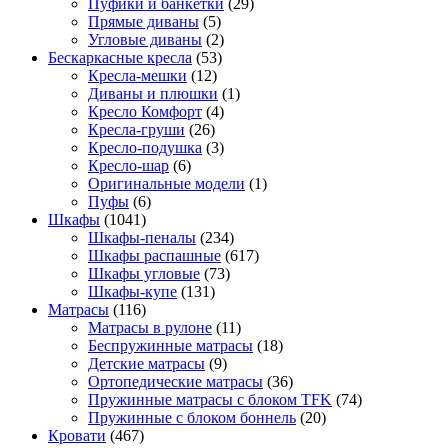
Пуфики и банкетки
(29)
Прямые диваны
(5)
Угловые диваны
(2)
Бескаркасные кресла
(53)
Кресла-мешки
(12)
Диваны и плюшки
(1)
Кресло Комфорт
(4)
Кресла-груши
(26)
Кресло-подушка
(3)
Кресло-шар
(6)
Оригинальные модели
(1)
Пуфы
(6)
Шкафы
(1041)
Шкафы-пеналы
(234)
Шкафы распашные
(617)
Шкафы угловые
(73)
Шкафы-купе
(131)
Матрасы
(116)
Матрасы в рулоне
(11)
Беспружинные матрасы
(18)
Детские матрасы
(9)
Ортопедические матрасы
(36)
Пружинные матрасы с блоком TFK
(74)
Пружинные с блоком боннель
(20)
Кровати
(467)