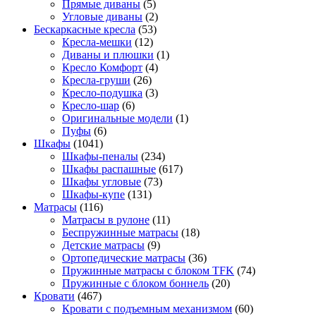
Прямые диваны
(5)
Угловые диваны
(2)
Бескаркасные кресла
(53)
Кресла-мешки
(12)
Диваны и плюшки
(1)
Кресло Комфорт
(4)
Кресла-груши
(26)
Кресло-подушка
(3)
Кресло-шар
(6)
Оригинальные модели
(1)
Пуфы
(6)
Шкафы
(1041)
Шкафы-пеналы
(234)
Шкафы распашные
(617)
Шкафы угловые
(73)
Шкафы-купе
(131)
Матрасы
(116)
Матрасы в рулоне
(11)
Беспружинные матрасы
(18)
Детские матрасы
(9)
Ортопедические матрасы
(36)
Пружинные матрасы с блоком TFK
(74)
Пружинные с блоком боннель
(20)
Кровати
(467)
Кровати с подъемным механизмом
(60)