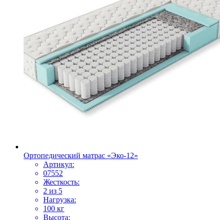
Ортопедический матрас «Эко-12»
Артикул:
07552
Жесткость:
2 из 5
Нагрузка:
100 кг
Высота: