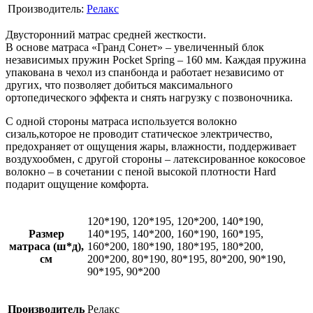
Производитель:
Релакс
Двусторонний матрас средней жесткости.
В основе матраса «Гранд Сонет» – увеличенный блок
независимых пружин Pocket Spring – 160 мм. Каждая пружина
упакована в чехол из спанбонда и работает независимо от
других, что позволяет добиться максимального
ортопедического эффекта и снять нагрузку с позвоночника.
С одной стороны матраса используется волокно
сизаль,которое не проводит статическое электричество,
предохраняет от ощущения жары, влажности, поддерживает
воздухообмен, с другой стороны – латексированное кокосовое
волокно – в сочетании с пеной высокой плотности Hard
подарит ощущение комфорта.
120*190, 120*195, 120*200, 140*190,
Размер
140*195, 140*200, 160*190, 160*195,
матраса (ш*д),
160*200, 180*190, 180*195, 180*200,
см
200*200, 80*190, 80*195, 80*200, 90*190,
90*195, 90*200
Производитель
Релакс