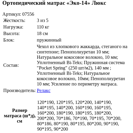
Ортопедический матрас «Эко-14» Люкс
Артикул:
07556
Жесткость:
3 из 5
Нагрузка:
110 кг
Высота:
18 см
Блок:
пружинный
Чехол из хлопкового жаккарда, стеганого на
синтепоне; Пенополиуретан 10 мм;
Натуральное кокосовое волокно, 10 мм;
Уплотненный Bi-Teks; Пружинная система
Состав:
"Pocket Spring" (250 шт/м2), 140 мм ;
Уплотненный Bi-Teks; Натуральное
кокосовое волокно, 10мм; Пенополиуретан
10 мм; Усиление по периметру матраса.
Производитель:
Релакс
120*190, 120*195, 120*200, 140*190,
140*195, 140*200, 160*190, 160*195,
Размер
160*200, 180*190, 180*195, 180*200,
матраса (ш*д),
200*200, 70*186, 70*190, 70*195, 70*200,
см
80*186, 80*190, 80*195, 80*200, 90*190,
90*195, 90*200