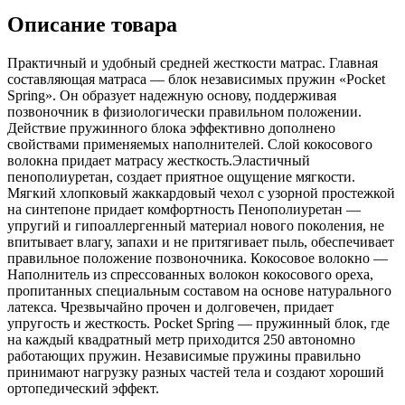
Описание товара
Практичный и удобный средней жесткости матрас. Главная
составляющая матраса — блок независимых пружин «Pocket
Spring». Он образует надежную основу, поддерживая
позвоночник в физиологически правильном положении.
Действие пружинного блока эффективно дополнено
свойствами применяемых наполнителей. Слой кокосового
волокна придает матрасу жесткость.Эластичный
пенополиуретан, cоздает приятное ощущение мягкости.
Мягкий хлопковый жаккардовый чехол с узорной простежкой
на синтепоне придает комфортность Пенополиуретан —
упругий и гипоаллергенный материал нового поколения, не
впитывает влагу, запахи и не притягивает пыль, обеспечивает
правильное положение позвоночника. Кокосовое волокно —
Наполнитель из спрессованных волокон кокосового ореха,
пропитанных специальным составом на основе натурального
латекса. Чрезвычайно прочен и долговечен, придает
упругость и жесткость. Pocket Spring — пружинный блок, где
на каждый квадратный метр приходится 250 автономно
работающих пружин. Независимые пружины правильно
принимают нагрузку разных частей тела и создают хороший
ортопедический эффект.