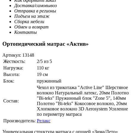
Как оформить заказ
Доставка/самовывоз
Отправка в регионы
Подъем на этаж
Сборка мебели
Обмен и возврат
Контакты
Ортопедический матрас «Актив»
Артикул:
13148
Жесткость:
2/5 из 5
Нагрузка:
110 кг
Высота:
19 см
Блок:
пружинный
Чехол из трикотажа "Active Line" Шерстяное
волокно Натуральный латекс, 20мм Полотно
"Bi-teks" Пружинный блок "Zone 5", 140мм
Состав:
Полотно "Bi-teks" Кокосовое волокно, 20мм
Хлопковое волокно 3D Aerosystem Усиление
по периметру матраса
Производитель:
Релакс
Универсальная структура матраса с опцией «Зима/Лето»