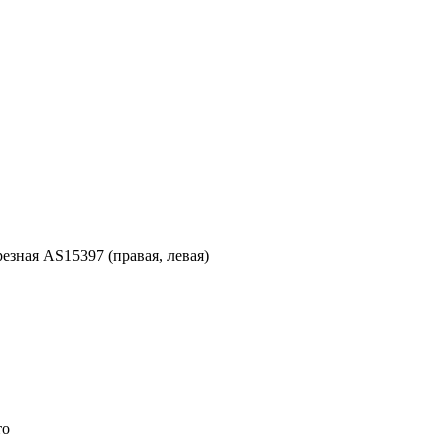
езная AS15397 (правая, левая)
то