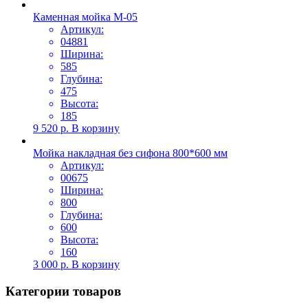
Каменная мойка М-05
Артикул:
04881
Ширина:
585
Глубина:
475
Высота:
185
9 520
р.
В корзину
Мойка накладная без сифона 800*600 мм
Артикул:
00675
Ширина:
800
Глубина:
600
Высота:
160
3 000
р.
В корзину
Категории товаров