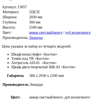
Артикул:
15857
Материал:
ЛДСП
Ширина:
2930 мм
Глубина:
360 мм
Высота:
2100 мм
Цвет:
анкор светлый/венге
/
дуб вотан/венге
Производитель:
Линаура
Цена указана за набор из четырех модулей:
Шкаф-пенал буфет «Бостон»
Тумба под ТВ «Бостон»
Антресоль АН-01 «Бостон»
Щкаф двухстворчатый ШК-02 «Бостон»
Габариты
360 x 2930 x 2100 mm
Производитель
Линаура
Цвет:
анкор светлый/венге, дуб вотан/венге