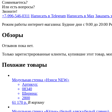
Сомневаетесь?
Или есть вопросы?
Звоните!
+7-996-546-0311
Написать в Telegram
Написать в Max
Заказать 
Режим работы интернет-магазина: Будние дни с 9:00 до 20:00
Р
Обзоры
Отзывов пока нет.
Только зарегистрированные клиенты, купившие этот товар, мо
Похожие товары
Модульная стенка «Нэнси NEW»
Артикул:
08340
Ширина:
2800
61 170
р.
В корзину
Модульная стенка «Кёльн» (белый аляска/белый глянец)