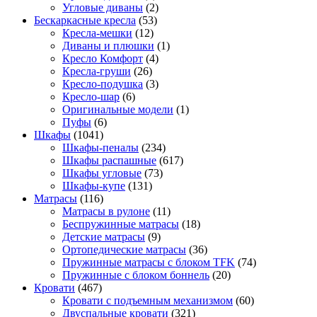
Угловые диваны
(2)
Бескаркасные кресла
(53)
Кресла-мешки
(12)
Диваны и плюшки
(1)
Кресло Комфорт
(4)
Кресла-груши
(26)
Кресло-подушка
(3)
Кресло-шар
(6)
Оригинальные модели
(1)
Пуфы
(6)
Шкафы
(1041)
Шкафы-пеналы
(234)
Шкафы распашные
(617)
Шкафы угловые
(73)
Шкафы-купе
(131)
Матрасы
(116)
Матрасы в рулоне
(11)
Беспружинные матрасы
(18)
Детские матрасы
(9)
Ортопедические матрасы
(36)
Пружинные матрасы с блоком TFK
(74)
Пружинные с блоком боннель
(20)
Кровати
(467)
Кровати с подъемным механизмом
(60)
Двуспальные кровати
(321)