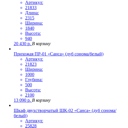
Артикул:
21833
Длина:
2315
Ширина:
1840
Высота:
940
20 430
р.
В корзину
Прихожая ПР-01 «Санса» (дуб сонома/белый)
Артикул:
21823
Ширина:
1000
Глубина:
500
Высота:
2100
13 090
р.
В корзину
Шкаф двухстворчатый ШК-02 «Санса» (дуб сонома/
белый)
Артикул:
25828