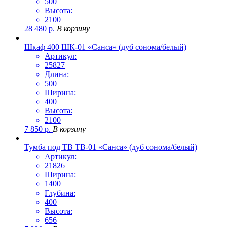
500
Высота:
2100
28 480
р.
В корзину
Шкаф 400 ШК-01 «Санса» (дуб сонома/белый)
Артикул:
25827
Длина:
500
Ширина:
400
Высота:
2100
7 850
р.
В корзину
Тумба под ТВ ТВ-01 «Санса» (дуб сонома/белый)
Артикул:
21826
Ширина:
1400
Глубина:
400
Высота:
656