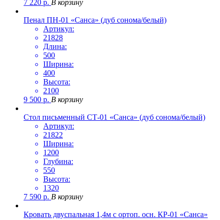
7 220
р.
В корзину
Пенал ПН-01 «Санса» (дуб сонома/белый)
Артикул:
21828
Длина:
500
Ширина:
400
Высота:
2100
9 500
р.
В корзину
Стол письменный СТ-01 «Санса» (дуб сонома/белый)
Артикул:
21822
Ширина:
1200
Глубина:
550
Высота:
1320
7 590
р.
В корзину
Кровать двуспальная 1,4м с ортоп. осн. КР-01 «Санса»