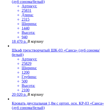
(дуб сонома/белый)
Артикул:
25831
Длина:
2315
Ширина:
1440
Высота:
940
18 470
р.
В корзину
Шкаф трехстворчатый ШК-03 «Санса» (дуб сонома/
белый)
Артикул:
25829
Ширина:
1200
Глубина:
500
Высота:
2100
20 020
р.
В корзину
Кровать двуспальная 1,8м с ортоп. осн. КР-03 «Санса»
(дуб сонома/белый)