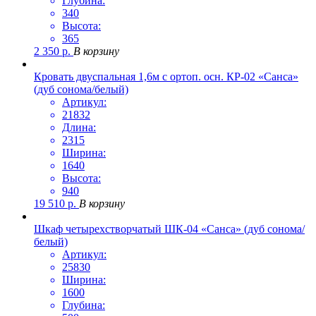
Глубина:
340
Высота:
365
2 350
р.
В корзину
Кровать двуспальная 1,6м с ортоп. осн. КР-02 «Санса»
(дуб сонома/белый)
Артикул:
21832
Длина:
2315
Ширина:
1640
Высота:
940
19 510
р.
В корзину
Шкаф четырехстворчатый ШК-04 «Санса» (дуб сонома/
белый)
Артикул:
25830
Ширина:
1600
Глубина: