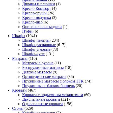
Диваны и плюшки
(1)
Кресло Комфорт
(4)
Кресла-груши
(26)
Кресло-подушка
(3)
Кресло-шар
(6)
Оригинальные модели
(1)
Пуфы
(6)
Шкафы
(1041)
Шкафы-пеналы
(234)
Шкафы распашные
(617)
Шкафы угловые
(73)
Шкафы-купе
(131)
Матрасы
(116)
Матрасы в рулоне
(11)
Беспружинные матрасы
(18)
Детские матрасы
(9)
Ортопедические матрасы
(36)
Пружинные матрасы с блоком TFK
(74)
Пружинные с блоком боннель
(20)
Кровати
(467)
Кровати с подъемным механизмом
(60)
Двуспальные кровати
(321)
Односпальные кровати
(158)
Столы
(529)
Кофейные столики
(3)