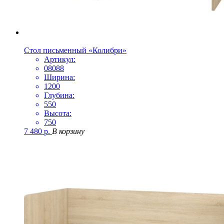
Стол письменный «Колибри»
Артикул:
08088
Ширина:
1200
Глубина:
550
Высота:
750
7 480
р.
В корзину