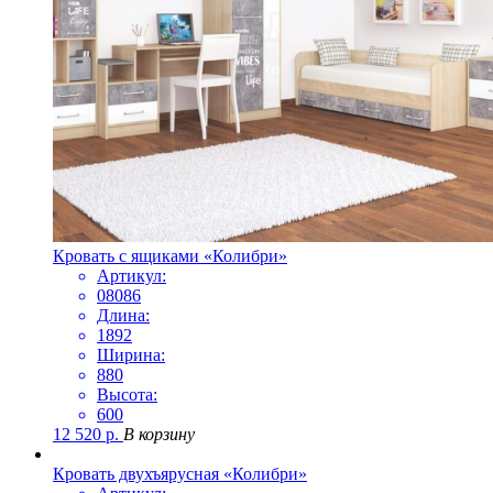
Кровать с ящиками «Колибри»
Артикул:
08086
Длина:
1892
Ширина:
880
Высота:
600
12 520
р.
В корзину
Кровать двухъярусная «Колибри»