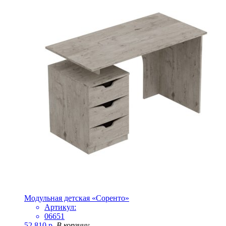
Модульная детская «Соренто»
Артикул:
06651
52 810
р.
В корзину