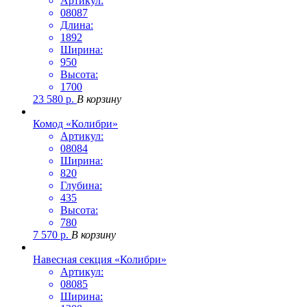
Артикул:
08087
Длина:
1892
Ширина:
950
Высота:
1700
23 580
р.
В корзину
Комод «Колибри»
Артикул:
08084
Ширина:
820
Глубина:
435
Высота:
780
7 570
р.
В корзину
Навесная секция «Колибри»
Артикул:
08085
Ширина: