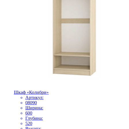
Шкаф «Колибри»
Артикул:
08090
Ширина:
600
Глубина:
520
Высота: