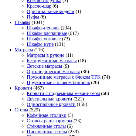
Кресло-подушка
(3)
Кресло-шар
(6)
Оригинальные модели
(1)
Пуфы
(6)
Шкафы
(1041)
Шкафы-пеналы
(234)
Шкафы распашные
(617)
Шкафы угловые
(73)
Шкафы-купе
(131)
Матрасы
(116)
Матрасы в рулоне
(11)
Беспружинные матрасы
(18)
Детские матрасы
(9)
Ортопедические матрасы
(36)
Пружинные матрасы с блоком TFK
(74)
Пружинные с блоком боннель
(20)
Кровати
(467)
Кровати с подъемным механизмом
(60)
Двуспальные кровати
(321)
Односпальные кровати
(158)
Столы
(529)
Кофейные столики
(3)
Столы-трансформеры
(23)
Стеклянные столы
(6)
Письменные столы
(239)