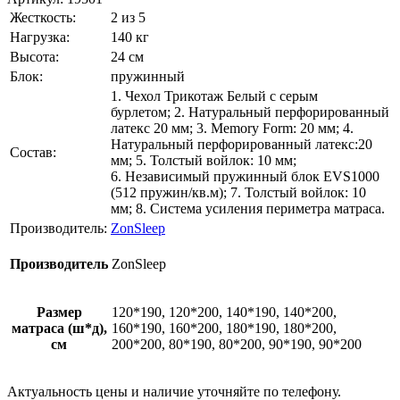
Жесткость:
2 из 5
Нагрузка:
140 кг
Высота:
24 см
Блок:
пружинный
1. Чехол Трикотаж Белый с серым
бурлетом; 2. Натуральный перфорированный
латекс 20 мм; 3. Memory Form: 20 мм; 4.
Натуральный перфорированный латекс:20
Состав:
мм; 5. Толстый войлок: 10 мм;
6. Независимый пружинный блок EVS1000
(512 пружин/кв.м); 7. Толстый войлок: 10
мм; 8. Система усиления периметра матраса.
Производитель:
ZonSleep
Производитель
ZonSleep
Размер
120*190, 120*200, 140*190, 140*200,
матраса (ш*д),
160*190, 160*200, 180*190, 180*200,
см
200*200, 80*190, 80*200, 90*190, 90*200
Актуальность цены и наличие уточняйте по телефону.