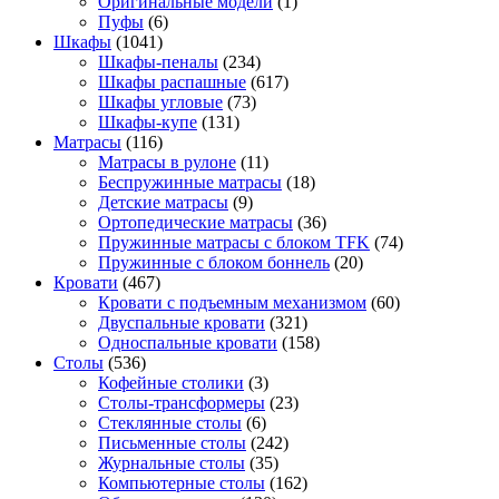
Оригинальные модели
(1)
Пуфы
(6)
Шкафы
(1041)
Шкафы-пеналы
(234)
Шкафы распашные
(617)
Шкафы угловые
(73)
Шкафы-купе
(131)
Матрасы
(116)
Матрасы в рулоне
(11)
Беспружинные матрасы
(18)
Детские матрасы
(9)
Ортопедические матрасы
(36)
Пружинные матрасы с блоком TFK
(74)
Пружинные с блоком боннель
(20)
Кровати
(467)
Кровати с подъемным механизмом
(60)
Двуспальные кровати
(321)
Односпальные кровати
(158)
Столы
(536)
Кофейные столики
(3)
Столы-трансформеры
(23)
Стеклянные столы
(6)
Письменные столы
(242)
Журнальные столы
(35)
Компьютерные столы
(162)