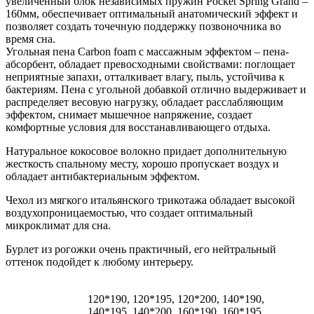
увеличенный блок независимых пружин Pocket Spring Grand –
160мм, обеспечивает оптимальный анатомический эффект и
позволяет создать точечную поддержку позвоночника во
время сна.
Угольная пена Carbon foam с массажным эффектом – пена-
абсорбент, обладает превосходными свойствами: поглощает
неприятные запахи, отталкивает влагу, пыль, устойчива к
бактериям. Пена с угольной добавкой отлично выдерживает и
распределяет весовую нагрузку, обладает расслабляющим
эффектом, снимает мышечное напряжение, создает
комфортные условия для восстанавливающего отдыха.
Натуральное кокосовое волокно придает дополнительную
жесткость спальному месту, хорошо пропускает воздух и
обладает антибактериальным эффектом.
Чехол из мягкого итальянского трикотажа обладает высокой
воздухопроницаемостью, что создает оптимальный
микроклимат для сна.
Бурлет из рогожки очень практичный, его нейтральный
оттенок подойдет к любому интерьеру.
120*190, 120*195, 120*200, 140*190,
140*195, 140*200, 160*190, 160*195,