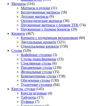
Матрасы
(116)
Матрасы в рулоне
(11)
Беспружинные матрасы
(18)
Детские матрасы
(9)
Ортопедические матрасы
(36)
Пружинные матрасы с блоком TFK
(74)
Пружинные с блоком боннель
(20)
Кровати
(467)
Кровати с подъемным механизмом
(60)
Двуспальные кровати
(321)
Односпальные кровати
(158)
Столы
(529)
Кофейные столики
(3)
Столы-трансформеры
(23)
Стеклянные столы
(6)
Письменные столы
(239)
Журнальные столы
(35)
Компьютерные столы
(158)
Обеденные столы
(130)
Туалетные столики
(94)
Кресла, стулья
(145)
Кресла игровые
(4)
Табуреты
(17)
Пуфики
(7)
Барные стулья
(2)