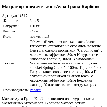
Матрас ортопедический «Аура Гранд Карбон»
Артикул:
16517
Жесткость:
3 из 5
Нагрузка:
110 кг
Высота:
24 см
Блок:
пружинный
Объемный чехол из итальянского белого
трикотажа, стеганого на объемном волокне
Пена с угольной пропиткой "Carbon foam" с
массажным эффектом, 30мм Натуральное
кокосовое волокно, 10мм Термовойлок
Состав:
Увеличенный блок независимых пружин
«Pocket Spring Grand” - 160мм Термовойлок
Натуральное кокосовое волокно, 10мм Пена
с угольной пропиткой "Carbon foam" с
массажным эффектом, 30мм Боковина:
жаккард Усиление по периметру матраса
Производитель:
Релакс
Матрас Аура Гранд Карбон выполнен из натуральных и
экологичных материалов. В основе матраса лежит