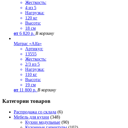
Жесткость:
4 из 5
Нагрузка:
120 кг
Высота:
18 см
от
6 820
р.
В корзину
Матрас «Alfa»
Артикул:
13555
Жесткость:
2/3 из 5
Нагрузка:
110 кг
Высота:
19 см
от
11 800
р.
В корзину
Категории товаров
Распродажа со склада
(6)
Мебель для кухни
(348)
Кухни модульные
(90)
Кухонные гарнитуры
(102)