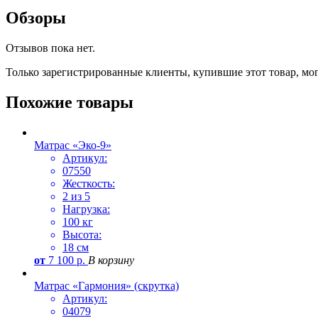
Обзоры
Отзывов пока нет.
Только зарегистрированные клиенты, купившие этот товар, мо
Похожие товары
Матрас «Эко-9»
Артикул:
07550
Жесткость:
2 из 5
Нагрузка:
100 кг
Высота:
18 см
от
7 100
р.
В корзину
Матрас «Гармония» (скрутка)
Артикул:
04079