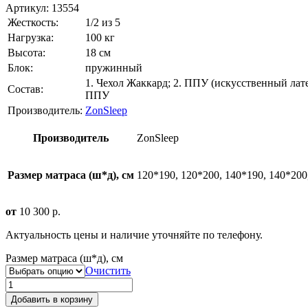
Артикул:
13554
Жесткость:
1/2 из 5
Нагрузка:
100 кг
Высота:
18 см
Блок:
пружинный
1. Чехол Жаккард; 2. ППУ (искусственный лате
Состав:
ППУ
Производитель:
ZonSleep
Производитель
ZonSleep
Размер матраса (ш*д), см
120*190, 120*200, 140*190, 140*200
от
10 300
р.
Актуальность цены и наличие уточняйте по телефону.
Размер матраса (ш*д), см
Очистить
Добавить в корзину