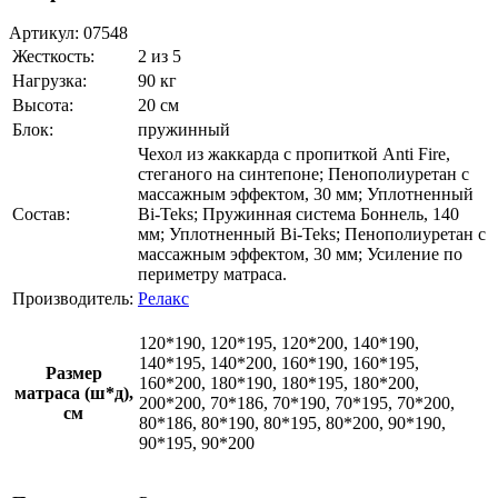
Артикул:
07548
Жесткость:
2 из 5
Нагрузка:
90 кг
Высота:
20 см
Блок:
пружинный
Чехол из жаккарда с пропиткой Anti Fire,
стеганого на синтепоне; Пенополиуретан с
массажным эффектом, 30 мм; Уплотненный
Состав:
Bi-Teks; Пружинная система Боннель, 140
мм; Уплотненный Bi-Teks; Пенополиуретан с
массажным эффектом, 30 мм; Усиление по
периметру матраса.
Производитель:
Релакс
120*190, 120*195, 120*200, 140*190,
140*195, 140*200, 160*190, 160*195,
Размер
160*200, 180*190, 180*195, 180*200,
матраса (ш*д),
200*200, 70*186, 70*190, 70*195, 70*200,
см
80*186, 80*190, 80*195, 80*200, 90*190,
90*195, 90*200