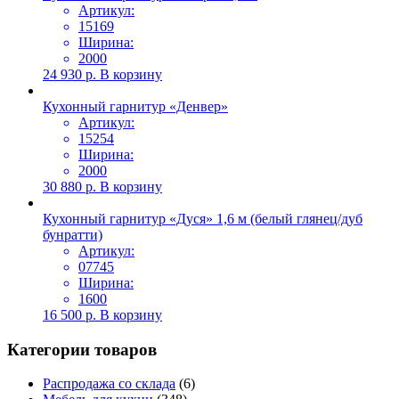
Артикул:
15169
Ширина:
2000
24 930
р.
В корзину
Кухонный гарнитур «Денвер»
Артикул:
15254
Ширина:
2000
30 880
р.
В корзину
Кухонный гарнитур «Дуся» 1,6 м (белый глянец/дуб
бунратти)
Артикул:
07745
Ширина:
1600
16 500
р.
В корзину
Категории товаров
Распродажа со склада
(6)