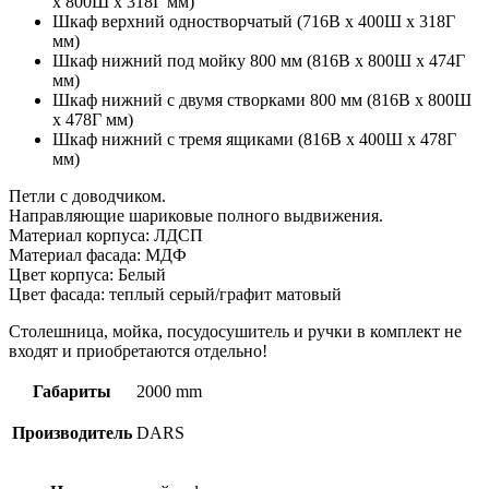
х 800Ш х 318Г мм)
Шкаф верхний одностворчатый (716В х 400Ш х 318Г
мм)
Шкаф нижний под мойку 800 мм (816В х 800Ш х 474Г
мм)
Шкаф нижний с двумя створками 800 мм (816В х 800Ш
х 478Г мм)
Шкаф нижний с тремя ящиками (816В х 400Ш х 478Г
мм)
Петли с доводчиком.
Направляющие шариковые полного выдвижения.
Материал корпуса: ЛДСП
Материал фасада: МДФ
Цвет корпуса: Белый
Цвет фасада: теплый серый/графит матовый
Столешница, мойка, посудосушитель и ручки в комплект не
входят и приобретаются отдельно!
Габариты
2000 mm
Производитель
DARS