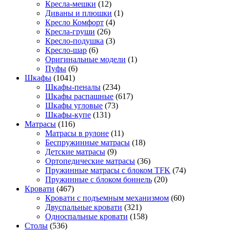
Кресла-мешки
(12)
Диваны и плюшки
(1)
Кресло Комфорт
(4)
Кресла-груши
(26)
Кресло-подушка
(3)
Кресло-шар
(6)
Оригинальные модели
(1)
Пуфы
(6)
Шкафы
(1041)
Шкафы-пеналы
(234)
Шкафы распашные
(617)
Шкафы угловые
(73)
Шкафы-купе
(131)
Матрасы
(116)
Матрасы в рулоне
(11)
Беспружинные матрасы
(18)
Детские матрасы
(9)
Ортопедические матрасы
(36)
Пружинные матрасы с блоком TFK
(74)
Пружинные с блоком боннель
(20)
Кровати
(467)
Кровати с подъемным механизмом
(60)
Двуспальные кровати
(321)
Односпальные кровати
(158)
Столы
(536)