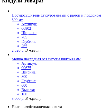
Модули товара:
Посудосушитель двухуровневый с рамой и поддоном
800 мм
Артикул:
06802
Ширина:
765
Глубина:
265
2 320
р.
В корзину
Мойка накладная без сифона 800*600 мм
Артикул:
00675
Ширина:
800
Глубина:
600
Высота:
160
3 000
р.
В корзину
Наличная/безналичная оплата