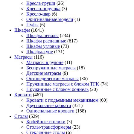
Кресла-груши
(26)
Кресло-подушка
(3)
Кресло-шар
(6)
Оригинальные модели
(1)
Пуфы
(6)
Шкафы
(1041)
Шкафы-пеналы
(234)
Шкафы распашные
(617)
Шкафы угловые
(73)
Шкафы-купе
(131)
Матрасы
(116)
Матрасы в рулоне
(11)
Беспружинные матрасы
(18)
Детские матрасы
(9)
Ортопедические матрасы
(36)
Пружинные матрасы с блоком TFK
(74)
Пружинные с блоком боннель
(20)
Кровати
(467)
Кровати с подъемным механизмом
(60)
Двуспальные кровати
(321)
Односпальные кровати
(158)
Столы
(529)
Кофейные столики
(3)
Столы-трансформеры
(23)
Стеклянные столы
(6)