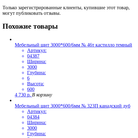
Только зарегистрированные клиенты, купившие этот товар,
могут публиковать отзывы.
Похожие товары
Мебельный щит 3000*600/6мм № 46т кастилло темный
Артикул:
04387
Ширина:
3000
Глубина:
6
Высота:
600
4 730
р.
В корзину
Мебельный щит 3000*600/6мм № 323П канадский дуб
Артикул:
04384
Ширина:
3000
Глубина: