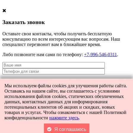
Заказать звонок
Оставьте свои контакты, чтобы получить бесплатную
консультацию по всем интересующим вас вопросам. Наш
специалист перезвонит вам в ближайшее время.
Либо позвоните нам сами по телефону:
+7-996-546-0311
.
Мы используем файлы cookies для улучшения работы сайта.
Я даю согласие на
обработку персональных данных
и согласие на
Оставаясь на нашем сайте, вы соглашаетесь с условиями
передачу этих данных третьим лицам.
использования файлов cookies, статических обезличенных
данных, контактных данных для информирования
потенциальных клиентов об акциях и скидках, новых
товарах и услугах. Чтобы ознакомиться с нашей Политикой
[contact-form-7 404 "Not Found"]
конфиденциальности
нажмите здесь
.
Главная
Каталог
Поиск
Я соглашаюсь
Корзина
0