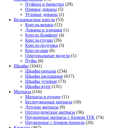
Пуфики и банкетки
(29)
Прямые диваны
(5)
Угловые диваны
(2)
Бескаркасные кресла
(53)
Кресла-мешки
(12)
Диваны и плюшки
(1)
Кресло Комфорт
(4)
Кресла-груши
(26)
Кресло-подушка
(3)
Кресло-шар
(6)
Оригинальные модели
(1)
Пуфы
(6)
Шкафы
(1041)
Шкафы-пеналы
(234)
Шкафы распашные
(617)
Шкафы угловые
(73)
Шкафы-купе
(131)
Матрасы
(116)
Матрасы в рулоне
(11)
Беспружинные матрасы
(18)
Детские матрасы
(9)
Ортопедические матрасы
(36)
Пружинные матрасы с блоком TFK
(74)
Пружинные с блоком боннель
(20)
Кровати
(467)