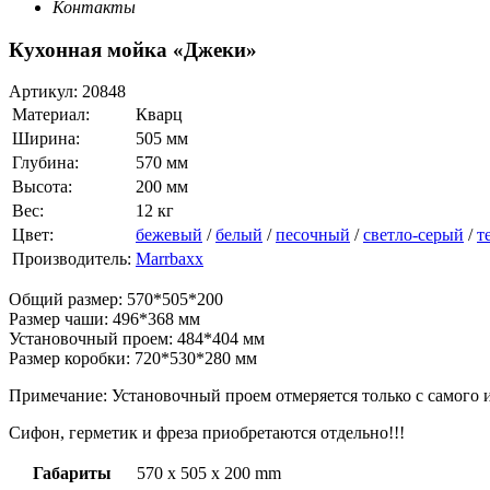
Контакты
Кухонная мойка «Джеки»
Артикул:
20848
Материал:
Кварц
Ширина:
505 мм
Глубина:
570 мм
Высота:
200 мм
Вес:
12 кг
Цвет:
бежевый
/
белый
/
песочный
/
светло-серый
/
т
Производитель:
Marrbaxx
Общий размер: 570*505*200
Размер чаши: 496*368 мм
Установочный проем: 484*404 мм
Размер коробки: 720*530*280 мм
Примечание: Установочный проем отмеряется только с самого и
Сифон, герметик и фреза приобретаются отдельно!!!
Габариты
570 x 505 x 200 mm