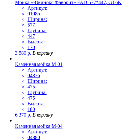
Мойка «Юкинокс Фаворит» FAD 577*447, GT6K
Артикул:
01085
Ширина:
577
Глубина:
447
Высота:
170
3 580
р.
В корзину
Каменная мойка М-01
Артикул:
04876
Ширина:
475
Глубина:
475
Высота:
180
6 370
р.
В корзину
Каменная мойка М-04
Артикул:
04880