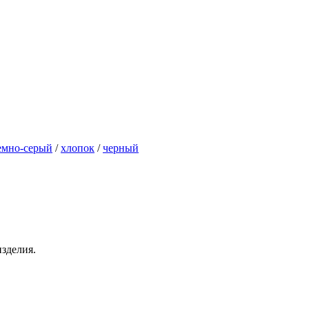
емно-серый
/
хлопок
/
черный
зделия.