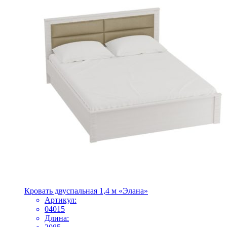
Кровать двуспальная 1,4 м «Элана»
Артикул:
04015
Длина: