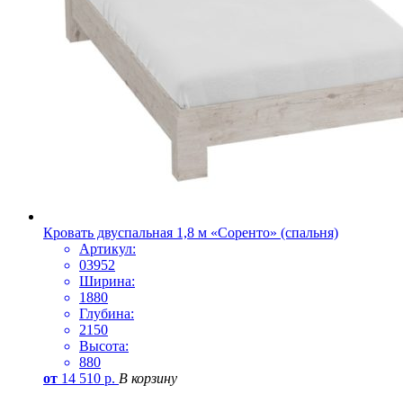
Кровать двуспальная 1,8 м «Соренто» (спальня)
Артикул:
03952
Ширина:
1880
Глубина:
2150
Высота:
880
от
14 510
р.
В корзину