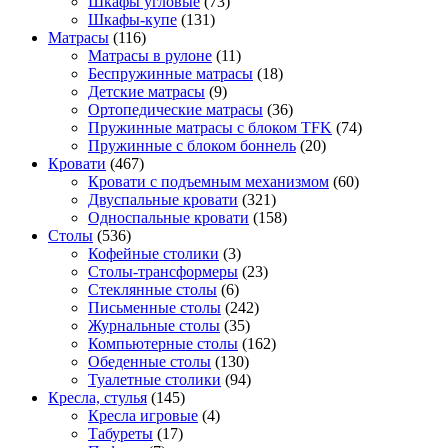
Шкафы угловые
(73)
Шкафы-купе
(131)
Матрасы
(116)
Матрасы в рулоне
(11)
Беспружинные матрасы
(18)
Детские матрасы
(9)
Ортопедические матрасы
(36)
Пружинные матрасы с блоком TFK
(74)
Пружинные с блоком боннель
(20)
Кровати
(467)
Кровати с подъемным механизмом
(60)
Двуспальные кровати
(321)
Односпальные кровати
(158)
Столы
(536)
Кофейные столики
(3)
Столы-трансформеры
(23)
Стеклянные столы
(6)
Письменные столы
(242)
Журнальные столы
(35)
Компьютерные столы
(162)
Обеденные столы
(130)
Туалетные столики
(94)
Кресла, стулья
(145)
Кресла игровые
(4)
Табуреты
(17)