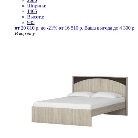
2085
Ширина:
1465
Высота:
935
от
20 810
р.
до -21%
от
16 510
р.
Ваша выгода до
4 300
р.
В корзину