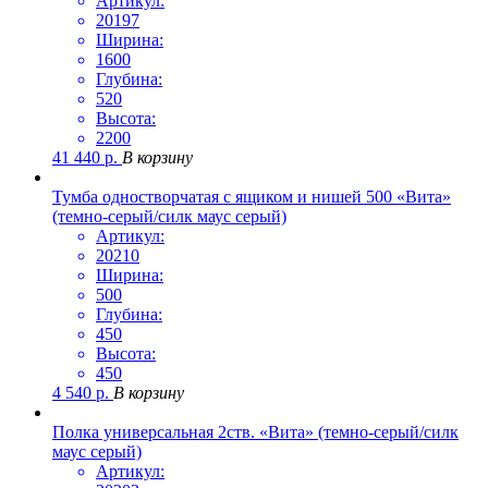
Артикул:
20197
Ширина:
1600
Глубина:
520
Высота:
2200
41 440
р.
В корзину
Тумба одностворчатая с ящиком и нишей 500 «Вита»
(темно-серый/силк маус серый)
Артикул:
20210
Ширина:
500
Глубина:
450
Высота:
450
4 540
р.
В корзину
Полка универсальная 2ств. «Вита» (темно-серый/силк
маус серый)
Артикул: