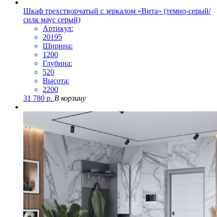
Шкаф трехстворчатый с зеркалом «Вита» (темно-серый/
силк маус серый)
Артикул:
20195
Ширина:
1200
Глубина:
520
Высота:
2200
31 780
р.
В корзину