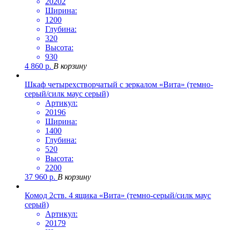
20202
Ширина:
1200
Глубина:
320
Высота:
930
4 860
р.
В корзину
Шкаф четырехстворчатый с зеркалом «Вита» (темно-
серый/силк маус серый)
Артикул:
20196
Ширина:
1400
Глубина:
520
Высота:
2200
37 960
р.
В корзину
Комод 2ств. 4 ящика «Вита» (темно-серый/силк маус
серый)
Артикул:
20179