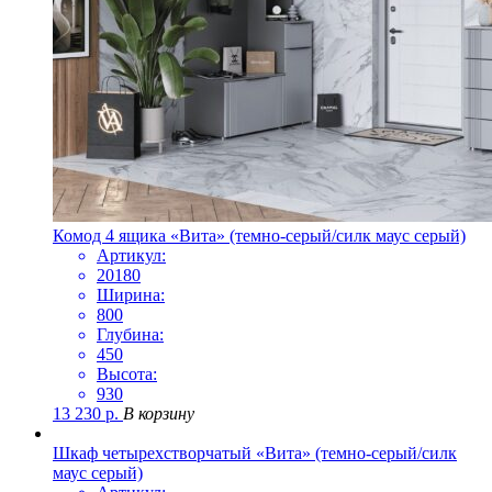
Комод 4 ящика «Вита» (темно-серый/силк маус серый)
Артикул:
20180
Ширина:
800
Глубина:
450
Высота:
930
13 230
р.
В корзину
Шкаф четырехстворчатый «Вита» (темно-серый/силк
маус серый)