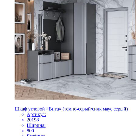
Шкаф угловой «Вита» (темно-серый/силк маус серый)
Артикул:
20198
Ширина:
800