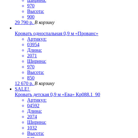
Ширина:
970
Высота:
900
29 790
р.
В корзину
Кровать односпальная 0,9 м «Прованс»
Артикул:
03954
Длина:
2071
Ширина:
970
Высота:
850
12 670
р.
В корзину
SALE!
Кровать детская 0,9 м «Ева» Кр088.1_90
Артикул:
04592
Длина:
2074
Ширина:
1032
Высота: