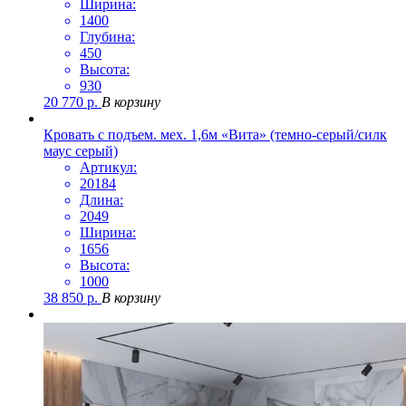
Ширина:
1400
Глубина:
450
Высота:
930
20 770
р.
В корзину
Кровать с подъем. мех. 1,6м «Вита» (темно-серый/силк
маус серый)
Артикул:
20184
Длина:
2049
Ширина:
1656
Высота:
1000
38 850
р.
В корзину