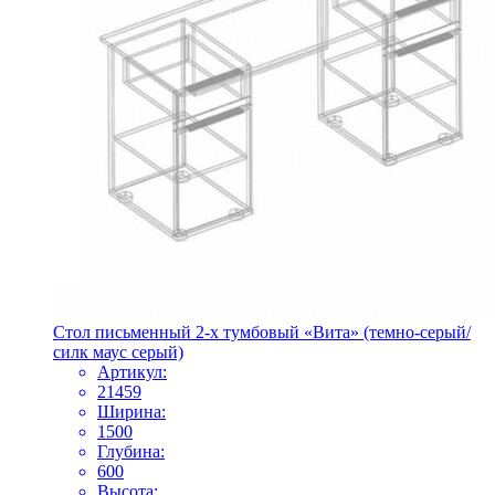
Стол письменный 2-х тумбовый «Вита» (темно-серый/
силк маус серый)
Артикул:
21459
Ширина:
1500
Глубина:
600
Высота: