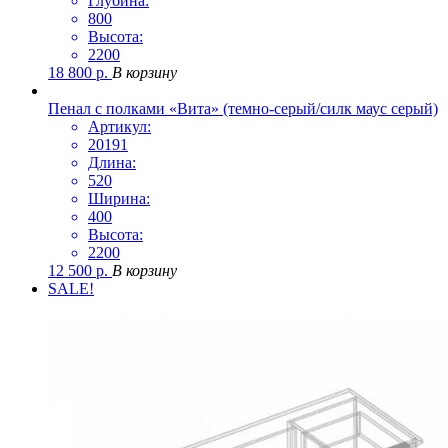
Глубина:
800
Высота:
2200
18 800
р.
В корзину
Пенал с полками «Вита» (темно-серый/силк маус серый)
Артикул:
20191
Длина:
520
Ширина:
400
Высота:
2200
12 500
р.
В корзину
SALE!