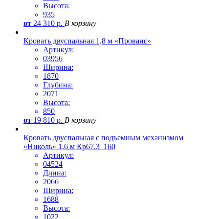
Высота:
935
от
24 310
р.
В корзину
Кровать двуспальная 1,8 м «Прованс»
Артикул:
03956
Ширина:
1870
Глубина:
2071
Высота:
850
от
19 810
р.
В корзину
Кровать двуспальная с подъемным механизмом
«Николь» 1,6 м Кр67.3_160
Артикул:
04524
Длина:
2066
Ширина:
1688
Высота:
1022