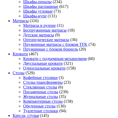
Шкафы-пеналы
(234)
Шкафы распашные
(617)
Шкафы угловые
(73)
Шкафы-купе
(131)
Матрасы
(116)
Матрасы в рулоне
(11)
Беспружинные матрасы
(18)
Детские матрасы
(9)
Ортопедические матрасы
(36)
Пружинные матрасы с блоком TFK
(74)
Пружинные с блоком боннель
(20)
Кровати
(467)
Кровати с подъемным механизмом
(60)
Двуспальные кровати
(321)
Односпальные кровати
(158)
Столы
(529)
Кофейные столики
(3)
Столы-трансформеры
(23)
Стеклянные столы
(6)
Письменные столы
(239)
Журнальные столы
(35)
Компьютерные столы
(158)
Обеденные столы
(130)
Туалетные столики
(94)
Кресла, стулья
(145)