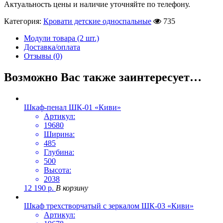
Актуальность цены и наличие уточняйте по телефону.
Категория:
Кровати детские односпальные
735
Модули товара (2 шт.)
Доставка/оплата
Отзывы (0)
Возможно Вас также заинтересует…
Шкаф-пенал ШК-01 «Киви»
Артикул:
19680
Ширина:
485
Глубина:
500
Высота:
2038
12 190
р.
В корзину
Шкаф трехстворчатый с зеркалом ШК-03 «Киви»
Артикул: