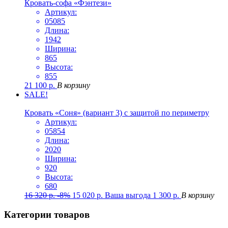
Кровать-софа «Фэнтези»
Артикул:
05085
Длина:
1942
Ширина:
865
Высота:
855
21 100
р.
В корзину
SALE!
Кровать «Соня» (вариант 3) с защитой по периметру
Артикул:
05854
Длина:
2020
Ширина:
920
Высота:
680
16 320
р.
-8%
15 020
р.
Ваша выгода
1 300
р.
В корзину
Категории товаров