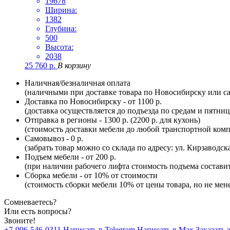
19678
Ширина:
1382
Глубина:
500
Высота:
2038
25 760
р.
В корзину
Наличная/безналичная оплата
(наличными при доставке товара по Новосибирску или са
Доставка по Новосибирску - от 1100 р.
(доставка осуществляется до подъезда по средам и пятни
Отправка в регионы - 1300 р. (2200 р. для кухонь)
(стоимость доставки мебели до любой транспортной комп
Самовывоз - 0 р.
(забрать товар можно со склада по адресу: ул. Кирзаводск
Подъем мебели - от 200 р.
(при наличии рабочего лифта стоимость подъема составит 
Сборка мебели - от 10% от стоимости
(стоимость сборки мебели 10% от цены товара, но не мене
Сомневаетесь?
Или есть вопросы?
Звоните!
+7-996-546-0311
Написать в Telegram
Написать в Max
Заказать 