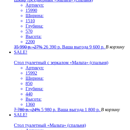
Артикул:
15990
Ширина:
1510
Глубина:
570
Высота:
2200
35 990
р.
-27%
26 390
р.
Ваша выгода
9 600
р.
В корзину
SALE!
Стол туалетный с зеркалом «Мальта» (спальня)
Артикул:
15992
Ширина:
850
Глубина:
440
Высота:
1360
7 780
р.
-24%
5 980
р.
Ваша выгода
1 800
р.
В корзину
SALE!
Стол туалетный «Мальта» (спальня)