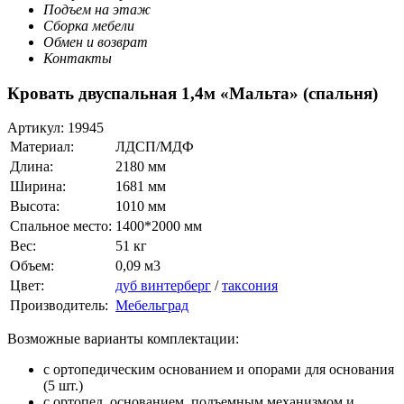
Подъем на этаж
Сборка мебели
Обмен и возврат
Контакты
Кровать двуспальная 1,4м «Мальта» (спальня)
Артикул:
19945
Материал:
ЛДСП/МДФ
Длина:
2180 мм
Ширина:
1681 мм
Высота:
1010 мм
Спальное место:
1400*2000 мм
Вес:
51 кг
Объем:
0,09 м3
Цвет:
дуб винтерберг
/
таксония
Производитель:
Мебельград
Возможные варианты комплектации:
с ортопедическим основанием и опорами для основания
(5 шт.)
с ортопед. основанием, подъемным механизмом и