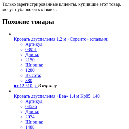
Только зарегистрированные клиенты, купившие этот товар,
могут публиковать отзывы.
Похожие товары
Кровать двуспальная 1,2 м «Соренто» (спальня)
Артикул:
03951
Длина:
2150
Ширина:
1280
Высота:
880
от
12 510
р.
В корзину
Кровать двуспальная «Ева» 1,4 м Кр85_140
Артикул:
04536
Длина:
2074
Ширина:
1488