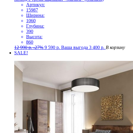
Артикул:
15987
Ширина:
1060
Глубина:
390
Высота:
860
12 990
р.
-27%
9 590
р.
Ваша выгода
3 400
р.
В корзину
SALE!