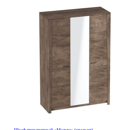
Шкаф трехдверный «Мальта» (спальня)