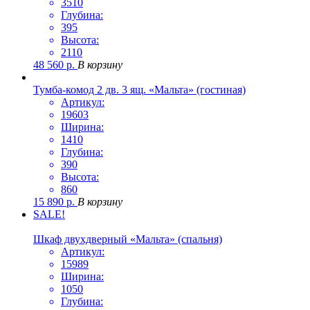
3510
Глубина:
395
Высота:
2110
48 560
р.
В корзину
Тумба-комод 2 дв. 3 ящ. «Мальта» (гостиная)
Артикул:
19603
Ширина:
1410
Глубина:
390
Высота:
860
15 890
р.
В корзину
SALE!
Шкаф двухдверный «Мальта» (спальня)
Артикул:
15989
Ширина:
1050
Глубина: