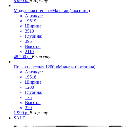
8 990
р.
В корзину
Модульная стенка «Мальта» (таксония)
Артикул:
19619
Ширина:
3510
Глубина:
395
Высота:
2110
48 560
р.
В корзину
Полка навесная 1200 «Мальта» (гостиная)
Артикул:
19618
Ширина:
1200
Глубина:
175
Высота:
320
1 990
р.
В корзину
SALE!