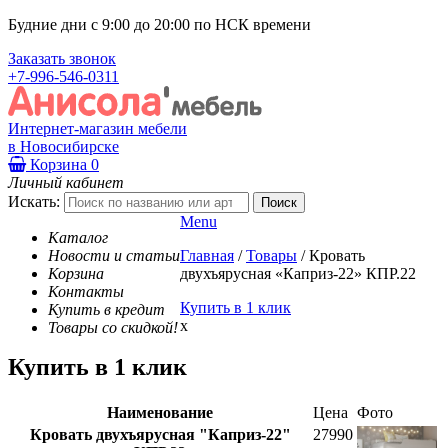
Будние дни с 9:00 до 20:00 по НСК времени
Заказать звонок
+7-996-546-0311
Интернет-магазин мебели
в Новосибирске
Корзина
0
Личный кабинет
Искать:
Menu
Каталог
Новости и статьи
Главная
/
Товары
/
Кровать
Корзина
двухъярусная «Каприз-22» КПР.22
Контакты
Купить в 1 клик
Купить в кредит
x
Товары со скидкой!
Купить в 1 клик
Наименование
Цена
Фото
Кровать двухъярусная "Каприз-22"
27990