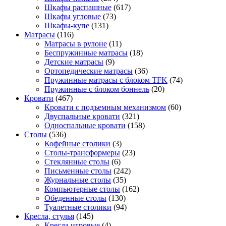
Шкафы распашные
(617)
Шкафы угловые
(73)
Шкафы-купе
(131)
Матрасы
(116)
Матрасы в рулоне
(11)
Беспружинные матрасы
(18)
Детские матрасы
(9)
Ортопедические матрасы
(36)
Пружинные матрасы с блоком TFK
(74)
Пружинные с блоком боннель
(20)
Кровати
(467)
Кровати с подъемным механизмом
(60)
Двуспальные кровати
(321)
Односпальные кровати
(158)
Столы
(536)
Кофейные столики
(3)
Столы-трансформеры
(23)
Стеклянные столы
(6)
Письменные столы
(242)
Журнальные столы
(35)
Компьютерные столы
(162)
Обеденные столы
(130)
Туалетные столики
(94)
Кресла, стулья
(145)
Кресла игровые
(4)