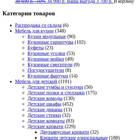
38 690
р.
-10%
34 990
р.
Ваша выгода
3 700
р.
В корзину
Категории товаров
Распродажа со склада
(6)
Мебель для кухни
(348)
Кухни модульные
(90)
Кухонные гарнитуры
(102)
Буфеты
(23)
Кухонные уголки
(53)
Кухонные мойки
(49)
Кухонные смесители
(9)
Посудосушители
(8)
Кухонные фартуки
(14)
Мебель для детской
(1191)
Детские тумбы и сундуки
(50)
Детские полки и стеллажи
(175)
Детские комоды
(130)
Детские шкафы
(452)
Детские диваны
(13)
Детские стенки
(32)
Детские комнаты
(83)
Детские кровати
(229)
Двухъярусные кровати
(32)
Кровати детские односпальные
(188)