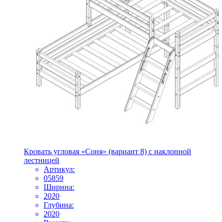
Кровать угловая «Соня» (вариант 8) с наклонной
лестницей
Артикул:
05859
Ширина:
2020
Глубина:
2020