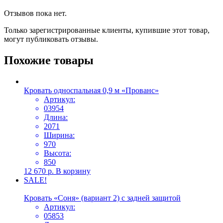
Отзывов пока нет.
Только зарегистрированные клиенты, купившие этот товар,
могут публиковать отзывы.
Похожие товары
Кровать односпальная 0,9 м «Прованс»
Артикул:
03954
Длина:
2071
Ширина:
970
Высота:
850
12 670
р.
В корзину
SALE!
Кровать «Соня» (вариант 2) с задней защитой
Артикул:
05853