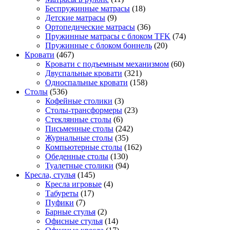
Беспружинные матрасы
(18)
Детские матрасы
(9)
Ортопедические матрасы
(36)
Пружинные матрасы с блоком TFK
(74)
Пружинные с блоком боннель
(20)
Кровати
(467)
Кровати с подъемным механизмом
(60)
Двуспальные кровати
(321)
Односпальные кровати
(158)
Столы
(536)
Кофейные столики
(3)
Столы-трансформеры
(23)
Стеклянные столы
(6)
Письменные столы
(242)
Журнальные столы
(35)
Компьютерные столы
(162)
Обеденные столы
(130)
Туалетные столики
(94)
Кресла, стулья
(145)
Кресла игровые
(4)
Табуреты
(17)
Пуфики
(7)
Барные стулья
(2)
Офисные стулья
(14)