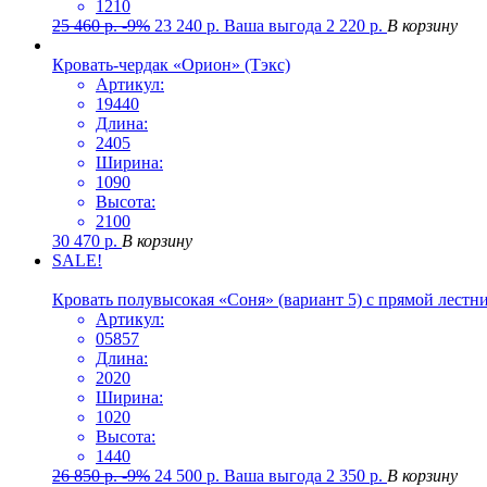
1210
25 460
р.
-9%
23 240
р.
Ваша выгода
2 220
р.
В корзину
Кровать-чердак «Орион» (Тэкс)
Артикул:
19440
Длина:
2405
Ширина:
1090
Высота:
2100
30 470
р.
В корзину
SALE!
Кровать полувысокая «Соня» (вариант 5) с прямой лестн
Артикул:
05857
Длина:
2020
Ширина:
1020
Высота:
1440
26 850
р.
-9%
24 500
р.
Ваша выгода
2 350
р.
В корзину