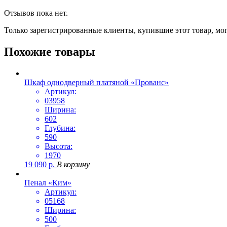
Отзывов пока нет.
Только зарегистрированные клиенты, купившие этот товар, мо
Похожие товары
Шкаф однодверный платяной «Прованс»
Артикул:
03958
Ширина:
602
Глубина:
590
Высота:
1970
19 090
р.
В корзину
Пенал «Ким»
Артикул:
05168
Ширина:
500