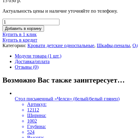
15 030
р.
Актуальность цены и наличие уточняйте по телефону.
Добавить в корзину
Купить в 1 клик
Купить в кредит
Категории:
Кровати детские односпальные
,
Шкафы-пеналы
,
Од
Модули товара (1 шт.)
Доставка/оплата
Отзывы (0)
Возможно Вас также заинтересует…
Стол письменный «Челси» (белый/белый глянец)
Артикул:
12112
Ширина:
1002
Глубина:
524
Высота: