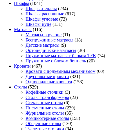
Шкафы
(1041)
Шкафы-пеналы
(234)
Шкафы распашные
(617)
Шкафы угловые
(73)
Шкафы-купе
(131)
Матрасы
(116)
Матрасы в рулоне
(11)
Беспружинные матрасы
(18)
Детские матрасы
(9)
Ортопедические матрасы
(36)
Пружинные матрасы с блоком TFK
(74)
Пружинные с блоком боннель
(20)
Кровати
(467)
Кровати с подъемным механизмом
(60)
Двуспальные кровати
(321)
Односпальные кровати
(158)
Столы
(529)
Кофейные столики
(3)
Столы-трансформеры
(23)
Стеклянные столы
(6)
Письменные столы
(239)
Журнальные столы
(35)
Компьютерные столы
(158)
Обеденные столы
(130)
Туалетные столики
(94)