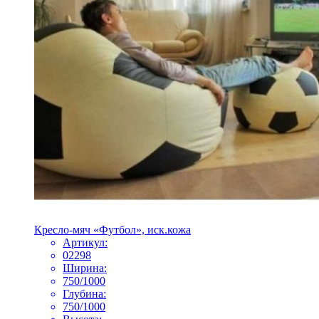
Кресло-мяч «Футбол», иск.кожа
Артикул:
02298
Ширина:
750/1000
Глубина:
750/1000